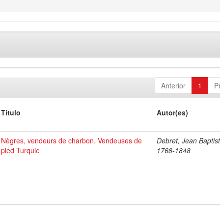
Anterior
1
P
Título
Autor(es)
Nègres, vendeurs de charbon. Vendeuses de
Debret, Jean Baptist
pled Turquie
1768-1848