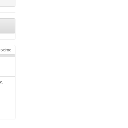
róximo
e,