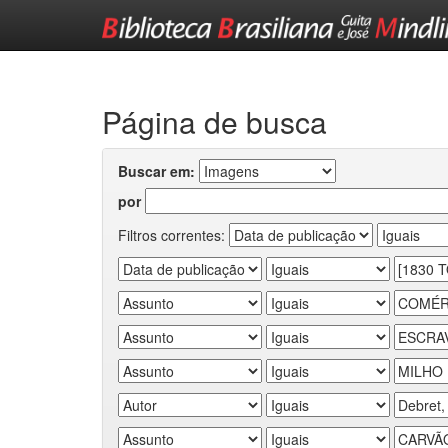
Skip
navigation
Página de busca
Buscar em:
por
Filtros correntes: