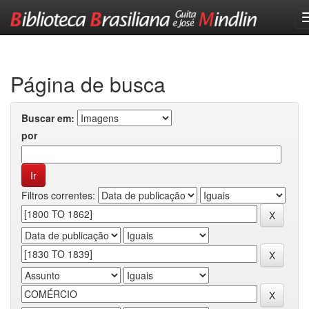
Skip
navigation
Página de busca
Buscar em:
por
Filtros correntes: