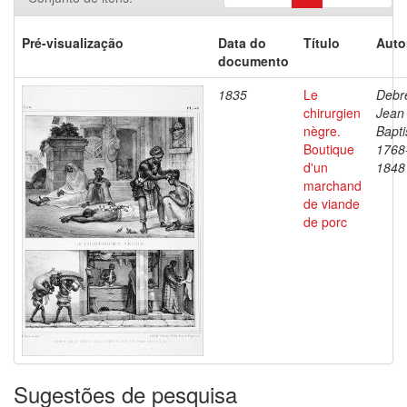
Pré-visualização
Data do
Título
Auto
documento
1835
Le
Debre
chirurgien
Jean
nègre.
Bapti
Boutique
1768
d'un
1848
marchand
de viande
de porc
Sugestões de pesquisa