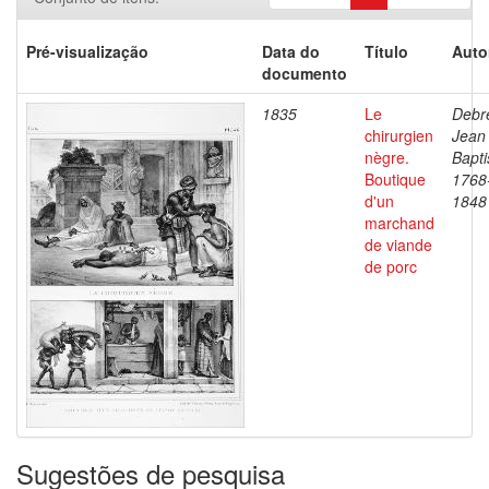
Pré-visualização
Data do
Título
Auto
documento
1835
Le
Debre
chirurgien
Jean
nègre.
Bapti
Boutique
1768
d'un
1848
marchand
de viande
de porc
Sugestões de pesquisa