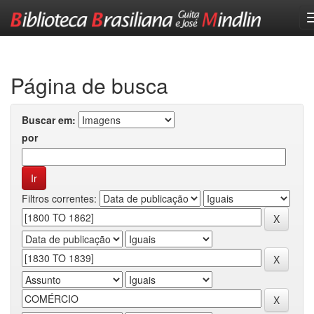
Skip
navigation
Página de busca
Buscar em:
por
Filtros correntes: