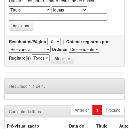
Utilizar filtros para refinar o resultado de busca.
Resultados/Página
|
Ordenar registros por
Ordenar
Registro(s)
Resultado 1-1 de 1.
Anterior
1
Próximo
Conjunto de itens:
Pré-visualização
Data do
Título
Auto