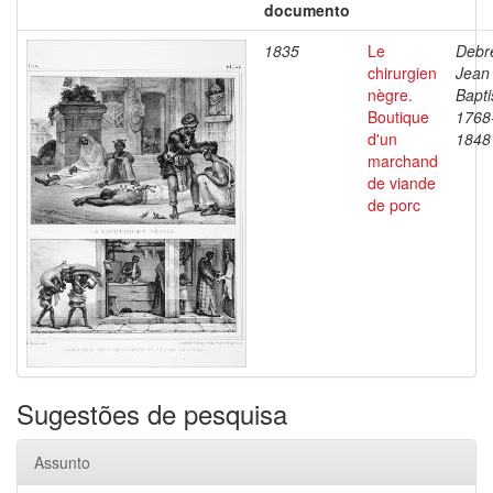
documento
1835
Le
Debre
chirurgien
Jean
nègre.
Bapti
Boutique
1768
d'un
1848
marchand
de viande
de porc
Sugestões de pesquisa
Assunto