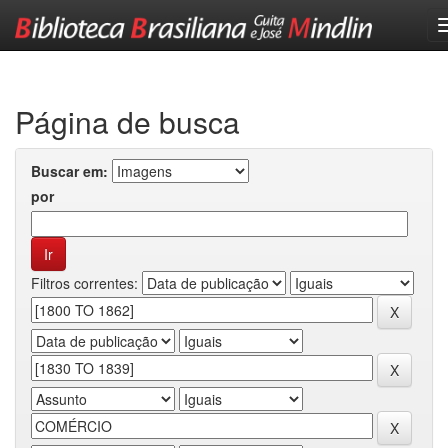
Skip
navigation
Página de busca
Buscar em:
por
Filtros correntes: