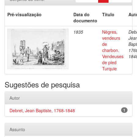
Pré-visualização
Data do
Título
Aut
documento
1835
Nègres,
Debr
vendeurs
Jea
de
Bapt
charbon.
176
Vendeuses
184
de pled
Turquie
Sugestões de pesquisa
Autor
Debret, Jean Baptiste, 1768-1848
1
Assunto