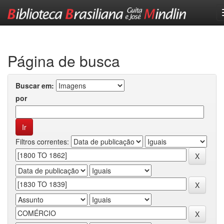
Skip
navigation
Página de busca
Buscar em:
por
Filtros correntes: