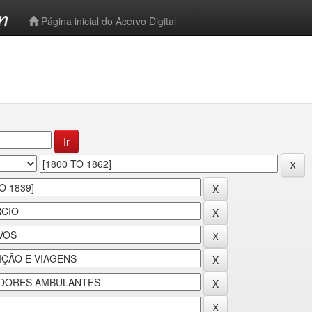
-->
Página inicial do Acervo Digital