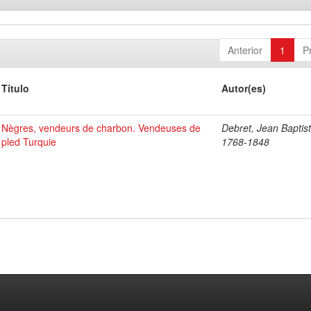
Anterior
1
P
Título
Autor(es)
Nègres, vendeurs de charbon. Vendeuses de
Debret, Jean Baptist
pled Turquie
1768-1848