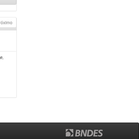
róximo
e,