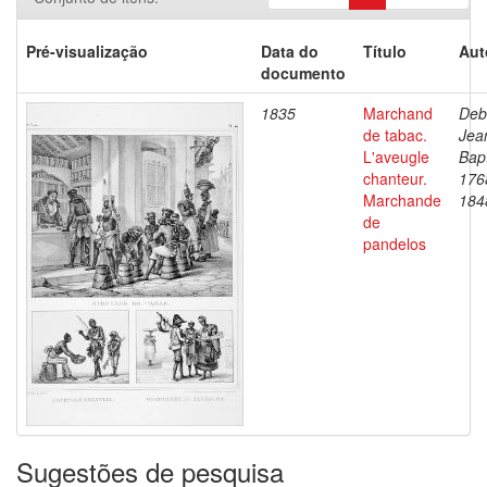
Pré-visualização
Data do
Título
Aut
documento
1835
Marchand
Deb
de tabac.
Jea
L'aveugle
Bapt
chanteur.
176
Marchande
184
de
pandelos
Sugestões de pesquisa