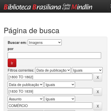
Skip
navigation
Página de busca
Buscar em:
por
Filtros correntes: