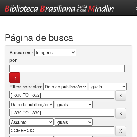
Skip
navigation
Página de busca
Buscar em:
por
Filtros correntes: