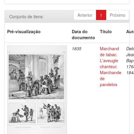
Anterior
1
Próximo
Conjunto de itens:
Pré-visualização
Data do
Título
Aut
documento
1835
Marchand
Deb
de tabac.
Jea
L'aveugle
Bapt
chanteur.
176
Marchande
184
de
pandelos