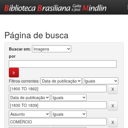
Skip
navigation
Página de busca
Buscar em:
por
Filtros correntes: