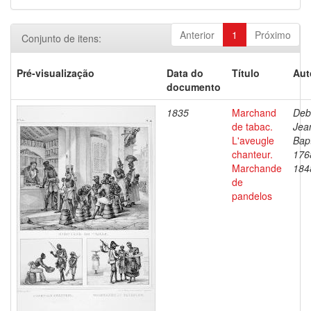
Anterior
1
Próximo
Conjunto de itens:
Pré-visualização
Data do
Título
Aut
documento
1835
Marchand
Deb
de tabac.
Jea
L'aveugle
Bapt
chanteur.
176
Marchande
184
de
pandelos