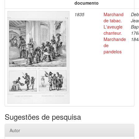
documento
1835
Marchand
Deb
de tabac.
Jea
L'aveugle
Bapt
chanteur.
176
Marchande
184
de
pandelos
Sugestões de pesquisa
Autor