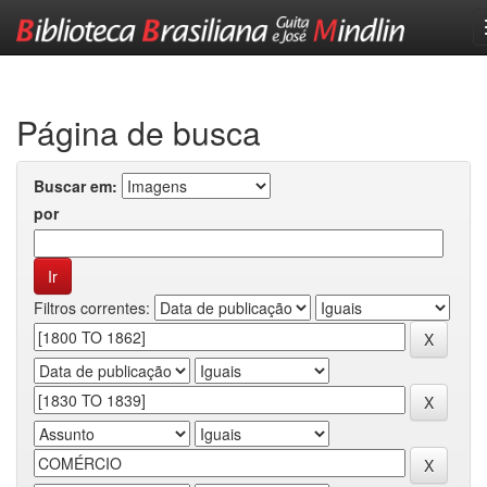
Skip
navigation
Página de busca
Buscar em:
por
Filtros correntes: