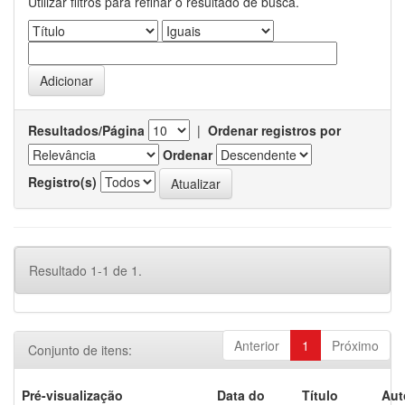
Utilizar filtros para refinar o resultado de busca.
Resultados/Página
|
Ordenar registros por
Ordenar
Registro(s)
Resultado 1-1 de 1.
Anterior
1
Próximo
Conjunto de itens:
Pré-visualização
Data do
Título
Aut