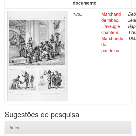
documento
1835
Marchand
Deb
de tabac.
Jea
L'aveugle
Bapt
chanteur.
176
Marchande
184
de
pandelos
Sugestões de pesquisa
Autor