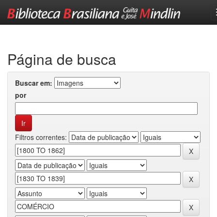
Skip
navigation
Página de busca
Buscar em:
por
Filtros correntes: