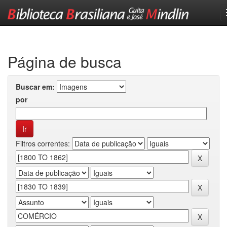
Skip
navigation
Página de busca
Buscar em:
por
Filtros correntes: