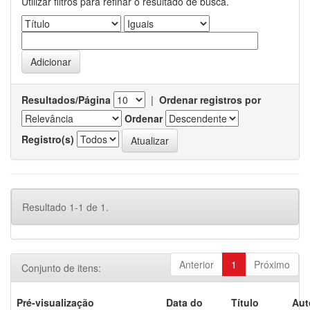
Utilizar filtros para refinar o resultado de busca.
Resultados/Página
|
Ordenar registros por
Ordenar
Registro(s)
Resultado 1-1 de 1.
Anterior
1
Próximo
Conjunto de itens:
Pré-visualização
Data do
Título
Aut