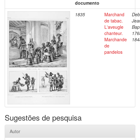
documento
1835
Marchand
Deb
de tabac.
Jea
L'aveugle
Bapt
chanteur.
176
Marchande
184
de
pandelos
Sugestões de pesquisa
Autor