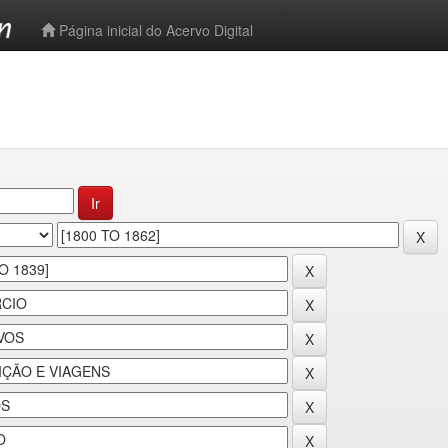
-->
Página inicial do Acervo Digital