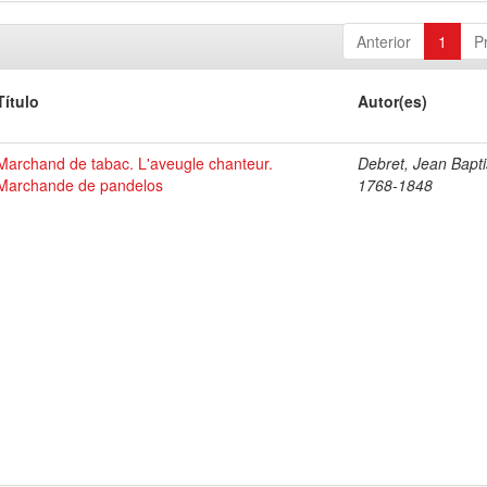
Anterior
1
P
Título
Autor(es)
Marchand de tabac. L'aveugle chanteur.
Debret, Jean Bapti
Marchande de pandelos
1768-1848