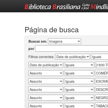
Skip
navigation
Página de busca
Buscar em:
por
Filtros correntes: