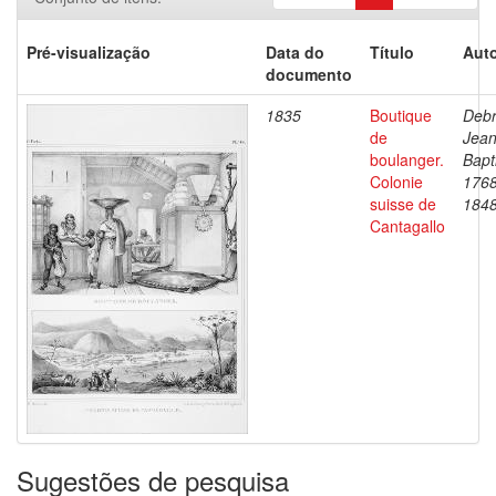
Pré-visualização
Data do
Título
Auto
documento
1835
Boutique
Debr
de
Jea
boulanger.
Bapt
Colonie
1768
suisse de
184
Cantagallo
Sugestões de pesquisa