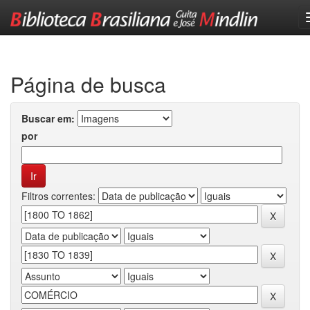
Skip
navigation
Página de busca
Buscar em:
por
Filtros correntes: