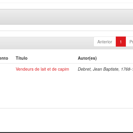
Anterior
1
P
ento
Título
Autor(es)
Vendeurs de lait et de capim
Debret, Jean Baptiste, 1768