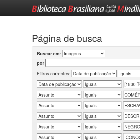
Skip
navigation
Página de busca
Buscar em:
por
Filtros correntes: