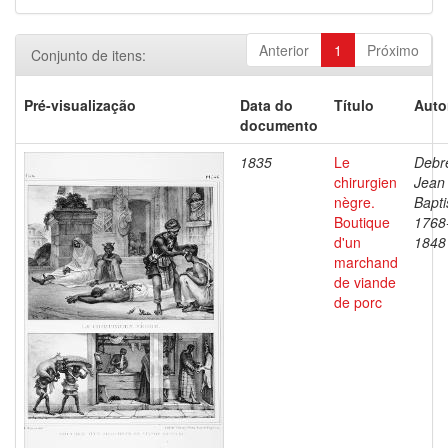
Anterior
1
Próximo
Conjunto de itens:
Pré-visualização
Data do
Título
Auto
documento
1835
Le
Debre
chirurgien
Jean
nègre.
Bapti
Boutique
1768
d'un
1848
marchand
de viande
de porc