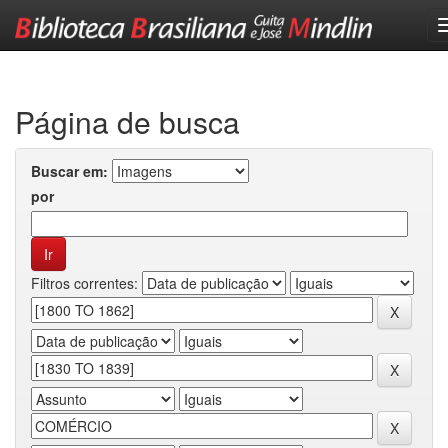
Skip
navigation
Página de busca
Buscar em:
por
Filtros correntes: