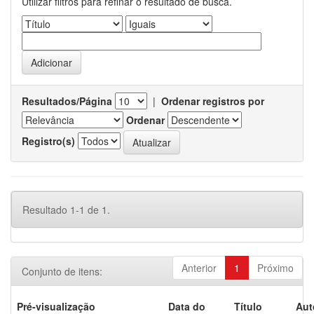
Utilizar filtros para refinar o resultado de busca.
Resultados/Página
|
Ordenar registros por
Ordenar
Registro(s)
Resultado 1-1 de 1.
Anterior
1
Próximo
Conjunto de itens:
Pré-visualização
Data do
Título
Aut