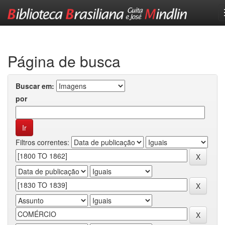
Skip
navigation
Página de busca
Buscar em:
por
Filtros correntes: