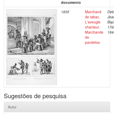
documento
1835
Marchand
Deb
de tabac.
Jea
L'aveugle
Bapt
chanteur.
176
Marchande
184
de
pandelos
Sugestões de pesquisa
Autor