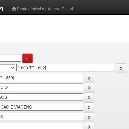
-->
Página inicial do Acervo Digital