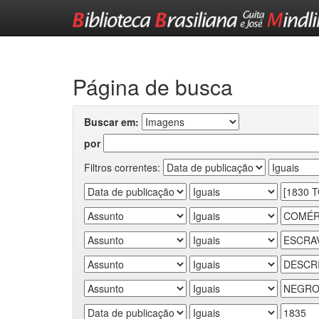
Skip
navigation
Página de busca
Buscar em:
por
Filtros correntes: