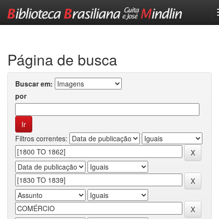
Skip
navigation
Página de busca
Buscar em:
por
Filtros correntes: