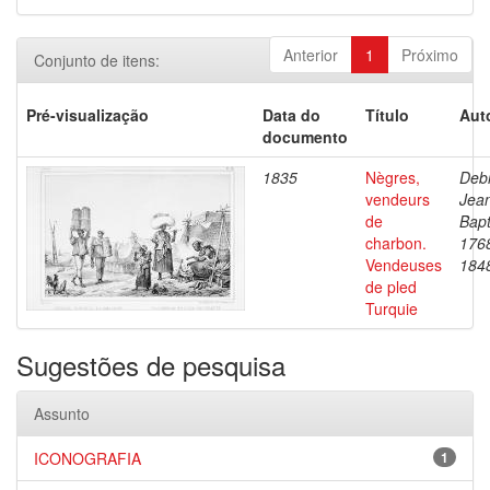
Anterior
1
Próximo
Conjunto de itens:
Pré-visualização
Data do
Título
Aut
documento
1835
Nègres,
Debr
vendeurs
Jea
de
Bapt
charbon.
176
Vendeuses
184
de pled
Turquie
Sugestões de pesquisa
Assunto
ICONOGRAFIA
1