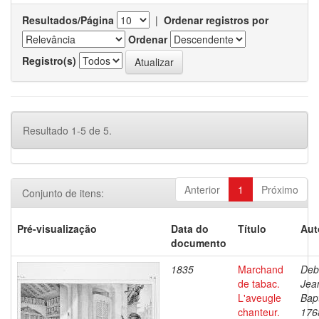
Resultados/Página
|
Ordenar registros por
Ordenar
Registro(s)
Resultado 1-5 de 5.
Anterior
1
Próximo
Conjunto de itens:
Pré-visualização
Data do
Título
Aut
documento
1835
Marchand
Deb
de tabac.
Jea
L'aveugle
Bapt
chanteur.
176