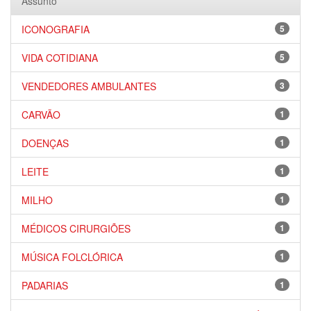
Assunto
ICONOGRAFIA
5
VIDA COTIDIANA
5
VENDEDORES AMBULANTES
3
CARVÃO
1
DOENÇAS
1
LEITE
1
MILHO
1
MÉDICOS CIRURGIÕES
1
MÚSICA FOLCLÓRICA
1
PADARIAS
1