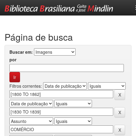
Skip
navigation
Página de busca
Buscar em:
por
Filtros correntes: