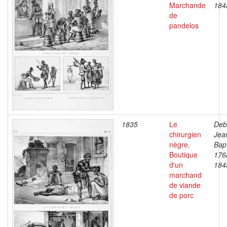
Marchande
184
de
pandelos
1835
Le
Deb
chirurgien
Jea
nègre.
Bapt
Boutique
176
d'un
184
marchand
de viande
de porc