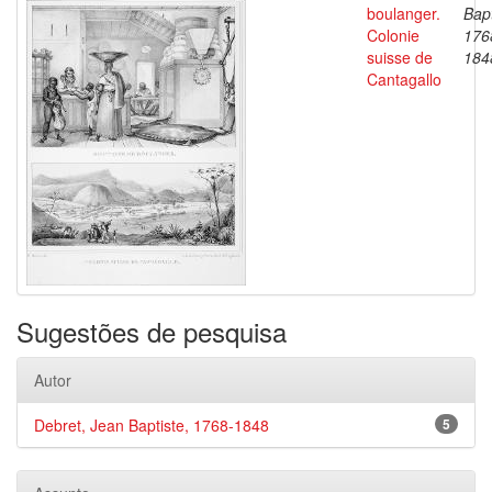
boulanger.
Bapt
Colonie
176
suisse de
184
Cantagallo
Sugestões de pesquisa
Autor
Debret, Jean Baptiste, 1768-1848
5