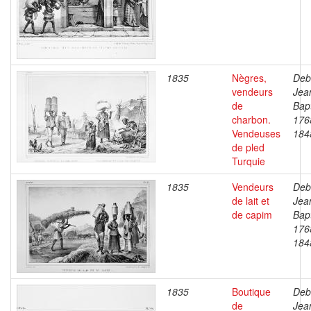
1835
Nègres,
Deb
vendeurs
Jea
de
Bapt
charbon.
176
Vendeuses
184
de pled
Turquie
1835
Vendeurs
Deb
de lait et
Jea
de capim
Bapt
176
184
1835
Boutique
Deb
de
Jea