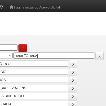
-->
Página inicial do Acervo Digital