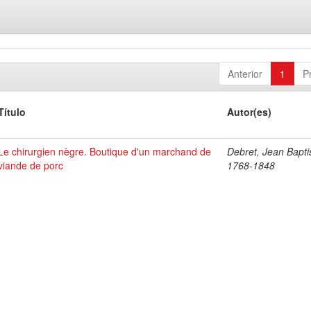
Anterior
1
P
Título
Autor(es)
Le chirurgien nègre. Boutique d'un marchand de
Debret, Jean Bapti
viande de porc
1768-1848