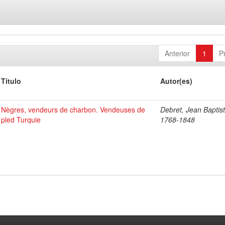
Anterior
1
P
Título
Autor(es)
Nègres, vendeurs de charbon. Vendeuses de
Debret, Jean Baptist
pled Turquie
1768-1848