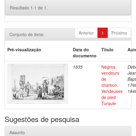
Resultado 1-1 de 1.
Anterior
1
Próximo
Conjunto de itens:
Pré-visualização
Data do
Título
Aut
documento
1835
Nègres,
Debr
vendeurs
Jea
de
Bapt
charbon.
176
Vendeuses
184
de pled
Turquie
Sugestões de pesquisa
Assunto