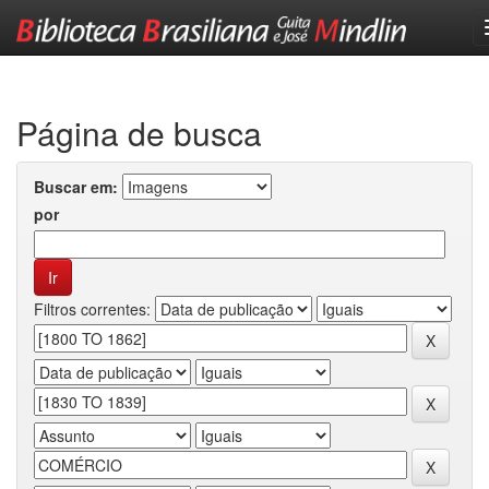
Skip
navigation
Página de busca
Buscar em:
por
Filtros correntes: