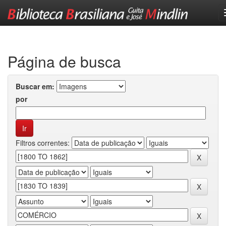
Skip
navigation
Página de busca
Buscar em:
por
Filtros correntes: