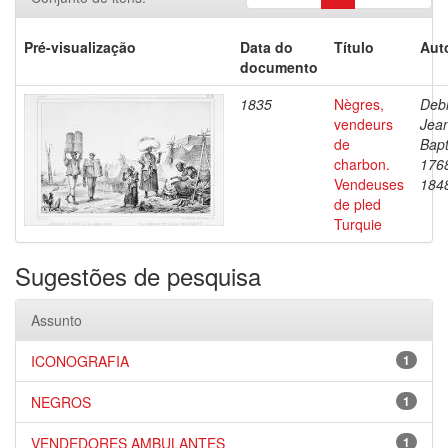
Pré-visualização
Data do
Título
Aut
documento
1835
Nègres,
Debr
vendeurs
Jea
de
Bapt
charbon.
176
Vendeuses
184
de pled
Turquie
Sugestões de pesquisa
Assunto
ICONOGRAFIA
1
NEGROS
1
VENDEDORES AMBULANTES
1