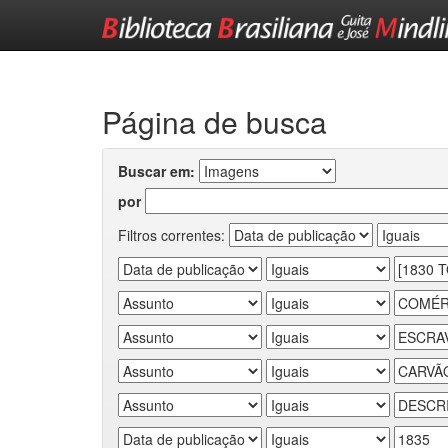
Skip
navigation
Página de busca
Buscar em:
por
Filtros correntes: