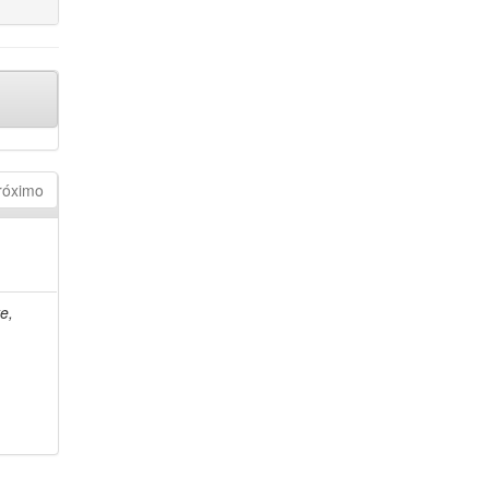
róximo
e,