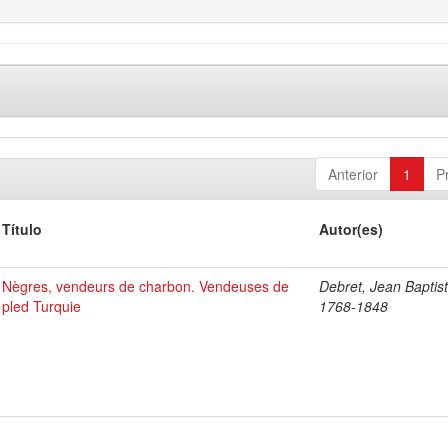
Anterior
1
P
Título
Autor(es)
Nègres, vendeurs de charbon. Vendeuses de
Debret, Jean Baptist
pled Turquie
1768-1848