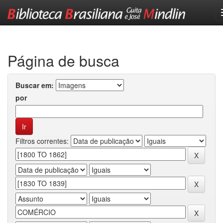
Skip
navigation
Página de busca
Buscar em:
por
Filtros correntes: