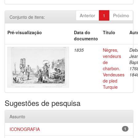
Anterior
1
Próximo
Conjunto de itens:
Pré-visualização
Data do
Título
Aut
documento
1835
Nègres,
Debr
vendeurs
Jea
de
Bapt
charbon.
176
Vendeuses
184
de pled
Turquie
Sugestões de pesquisa
Assunto
ICONOGRAFIA
1