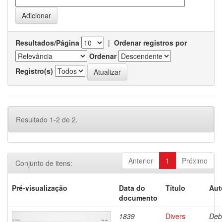
Resultados/Página
|
Ordenar registros por
Ordenar
Registro(s)
Resultado 1-2 de 2.
Anterior
1
Próximo
Conjunto de itens:
Pré-visualização
Data do
Título
Aut
documento
1839
Divers
Deb