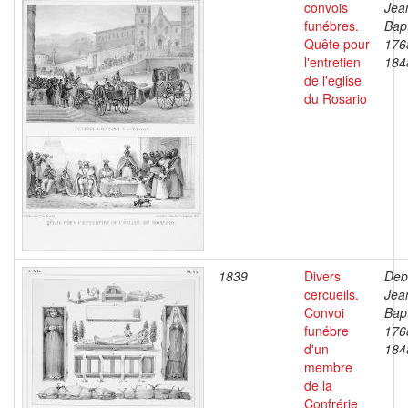
convois
Jea
funébres.
Bapt
Quête pour
176
l'entretien
184
de l'eglise
du Rosario
1839
Divers
Deb
cercueils.
Jea
Convoi
Bapt
funébre
176
d'un
184
membre
de la
Confrérie