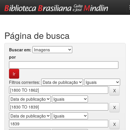
Skip
navigation
Página de busca
Buscar em:
por
Filtros correntes: