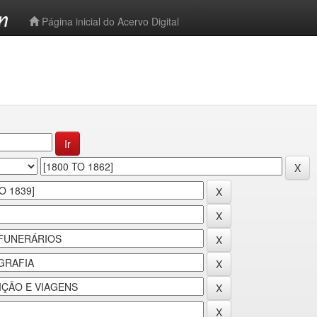
-->
Página inicial do Acervo Digital