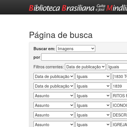
Skip
navigation
Página de busca
Buscar em:
por
Filtros correntes: