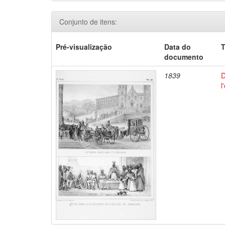
Conjunto de itens:
Pré-visualização
Data do
T
documento
1839
D
l