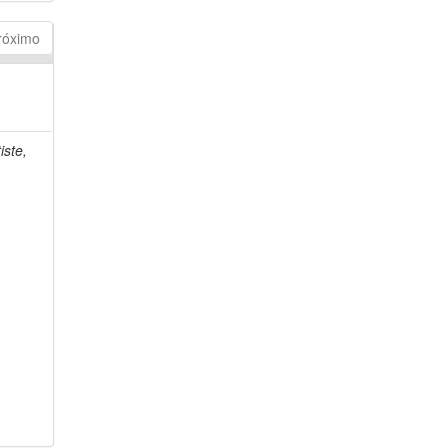
róximo
iste,