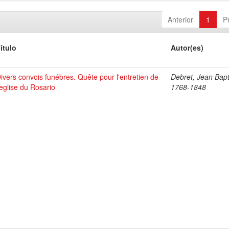
Anterior
1
P
ítulo
Autor(es)
ivers convois funébres. Quête pour l'entretien de
Debret, Jean Bapt
'eglise du Rosario
1768-1848