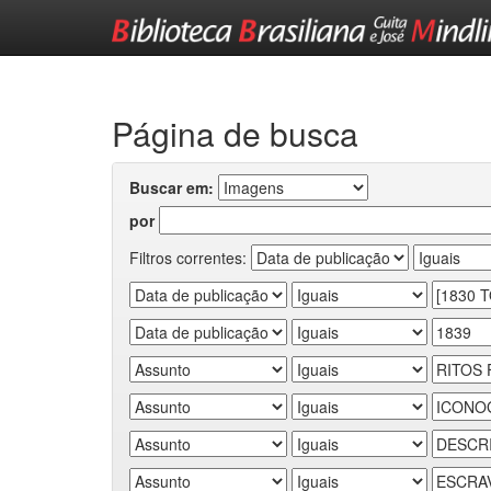
Skip
navigation
Página de busca
Buscar em:
por
Filtros correntes: