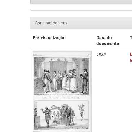
Conjunto de itens:
Pré-visualização
Data do
T
documento
1839
M
f