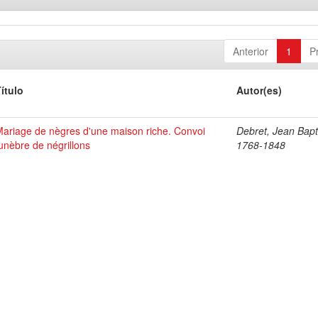
Anterior
1
P
ítulo
Autor(es)
ariage de nègres d'une maison riche. Convoi
Debret, Jean Bapt
unèbre de négrillons
1768-1848