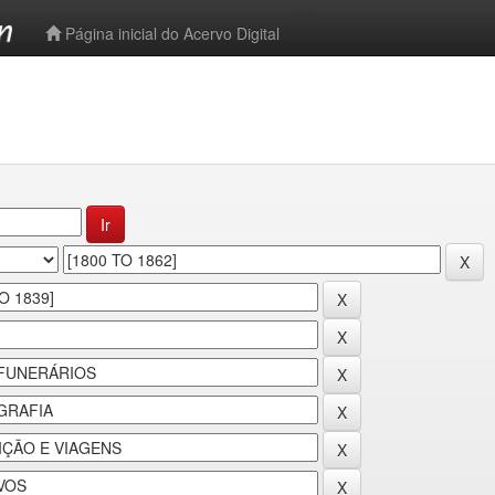
-->
Página inicial do Acervo Digital