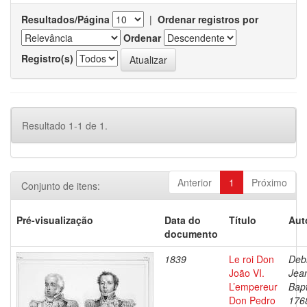
Resultados/Página
|
Ordenar registros por
Ordenar
Registro(s)
Resultado 1-1 de 1.
Anterior
1
Próximo
Conjunto de itens:
Pré-visualização
Data do
Título
Aut
documento
1839
Le roi Don
Debr
João VI.
Jea
L’empereur
Bapt
Don Pedro
176