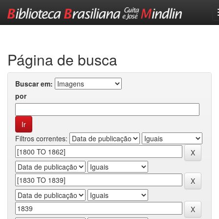
Skip
navigation
Página de busca
Buscar em:
por
Filtros correntes: