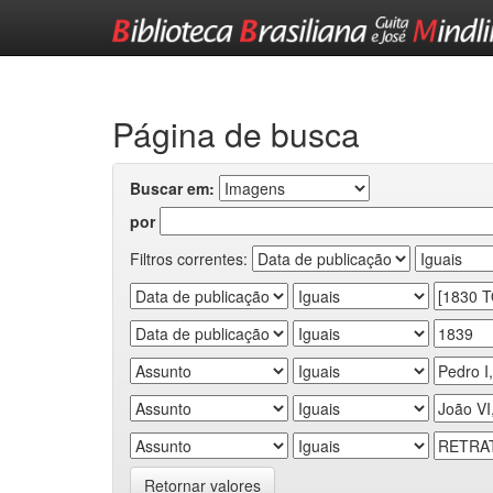
Skip
navigation
Página de busca
Buscar em:
por
Filtros correntes:
Retornar valores