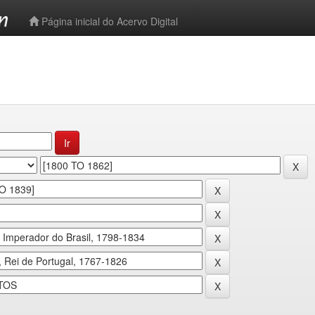
-->
Página inicial do Acervo Digital