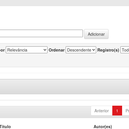
por
Ordenar
Registro(s)
Anterior
1
P
Título
Autor(es)