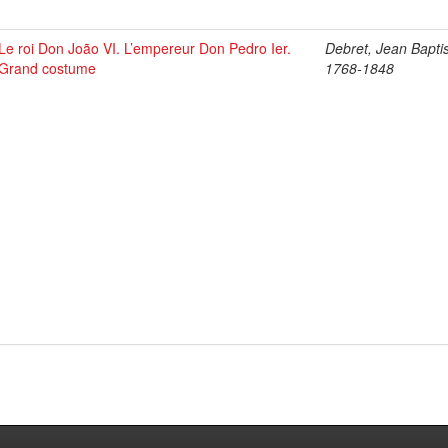
Le roi Don João VI. L’empereur Don Pedro Ier.
Debret, Jean Baptis
Grand costume
1768-1848