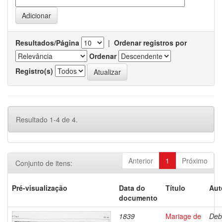
Resultados/Página
|
Ordenar registros por
Ordenar
Registro(s)
Resultado 1-4 de 4.
Anterior
1
Próximo
Conjunto de itens:
Pré-visualização
Data do
Título
Aut
documento
1839
Mariage de
Deb