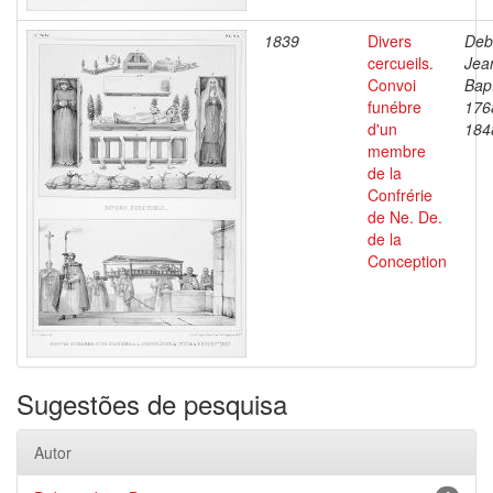
1839
Divers
Deb
cercueils.
Jea
Convoi
Bapt
funébre
176
d'un
184
membre
de la
Confrérie
de Ne. De.
de la
Conception
Sugestões de pesquisa
Autor