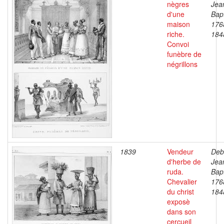
nègres
Jea
d'une
Bapt
maison
176
riche.
184
Convoi
funèbre de
négrillons
1839
Vendeur
Deb
d'herbe de
Jea
ruda.
Bapt
Chevalier
176
du christ
184
exposè
dans son
cercueil