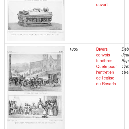
ouvert
1839
Divers
Deb
convois
Jea
funébres.
Bapt
Quête pour
176
l'entretien
184
de l'eglise
du Rosario