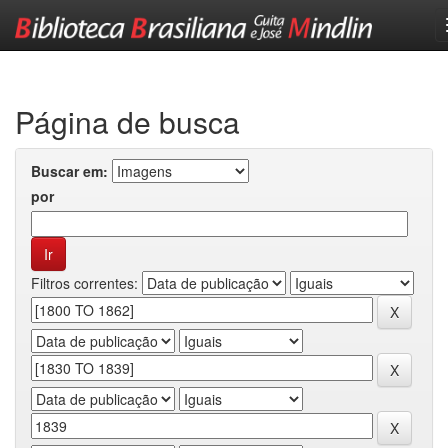
Skip
navigation
Página de busca
Buscar em:
por
Filtros correntes: