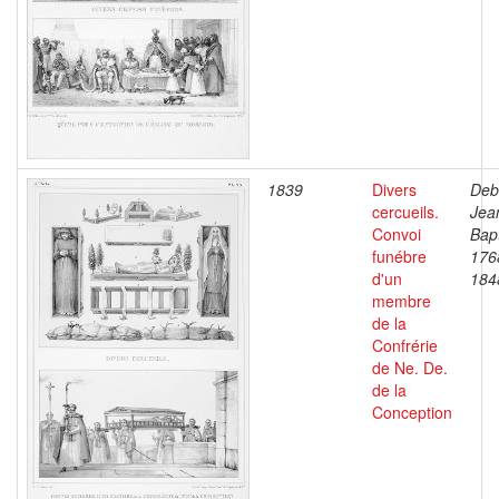
1839
Divers
Deb
cercueils.
Jea
Convoi
Bapt
funébre
176
d'un
184
membre
de la
Confrérie
de Ne. De.
de la
Conception