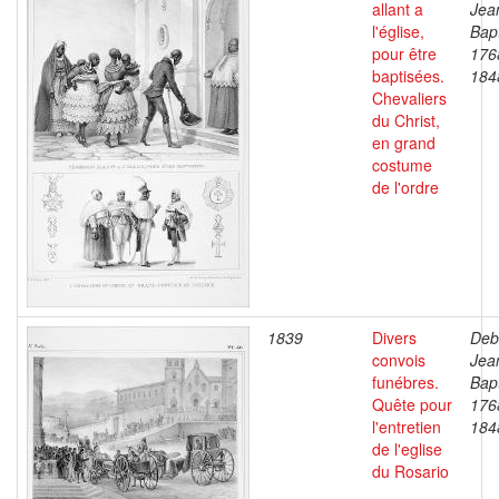
allant a
Jea
l'église,
Bapt
pour être
176
baptisées.
184
Chevaliers
du Christ,
en grand
costume
de l'ordre
1839
Divers
Deb
convois
Jea
funébres.
Bapt
Quête pour
176
l'entretien
184
de l'eglise
du Rosario