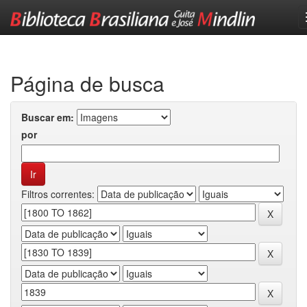
Skip
navigation
Página de busca
Buscar em:
por
Filtros correntes: