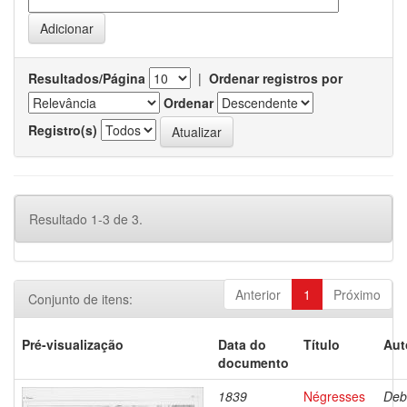
Resultados/Página
|
Ordenar registros por
Ordenar
Registro(s)
Resultado 1-3 de 3.
Anterior
1
Próximo
Conjunto de itens:
Pré-visualização
Data do
Título
Aut
documento
1839
Négresses
Deb