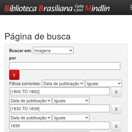
Skip
navigation
Página de busca
Buscar em:
por
Filtros correntes: