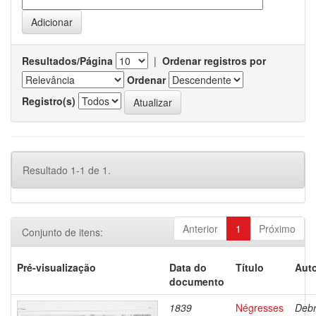
Resultados/Página
|
Ordenar registros por
Ordenar
Registro(s)
Resultado 1-1 de 1.
Anterior
1
Próximo
Conjunto de itens:
Pré-visualização
Data do
Título
Auto
documento
1839
Négresses
Debr