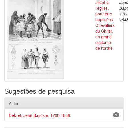
allant a
Jea
l'église,
Bapt
pour être
1768
baptisées.
184
Chevaliers
du Christ,
en grand
costume
de l'ordre
Sugestões de pesquisa
Autor
Debret, Jean Baptiste, 1768-1848
1