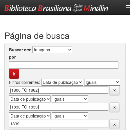
Skip
navigation
Página de busca
Buscar em:
por
Filtros correntes: