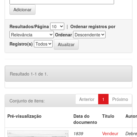
Resultados/Página
|
Ordenar registros por
Ordenar
Registro(s)
Resultado 1-1 de 1.
Anterior
1
Próximo
Conjunto de itens:
Pré-visualização
Data do
Título
Autor
documento
1839
Vendeur
Debre