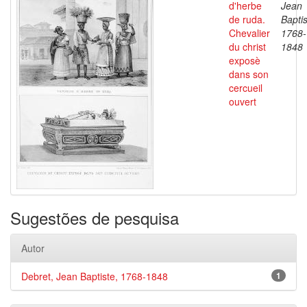
d'herbe
Jean
de ruda.
Baptis
Chevalier
1768-
du christ
1848
exposè
dans son
cercueil
ouvert
Sugestões de pesquisa
Autor
Debret, Jean Baptiste, 1768-1848
1