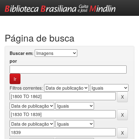
Skip
navigation
Página de busca
Buscar em:
por
Filtros correntes: