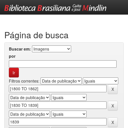
Skip
navigation
Página de busca
Buscar em:
por
Filtros correntes: