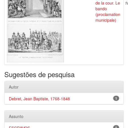
de la cour. Le
1
bando
(proclamation
municipale)
Sugestões de pesquisa
Autor
Debret, Jean Baptiste, 1768-1848
1
Assunto
1