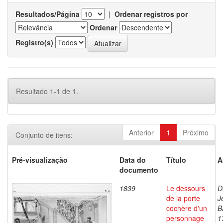
Resultados/Página
|
Ordenar registros por
Ordenar
Registro(s)
Resultado 1-1 de 1.
Anterior
1
Próximo
Conjunto de itens:
Pré-visualização
Data do
Título
A
documento
1839
Le dessours
D
de la porte
J
cochère d'un
B
personnage
1