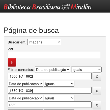
Skip
navigation
Página de busca
Buscar em:
por
Filtros correntes: