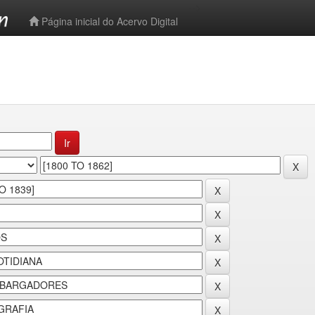
-->
Página inicial do Acervo Digital