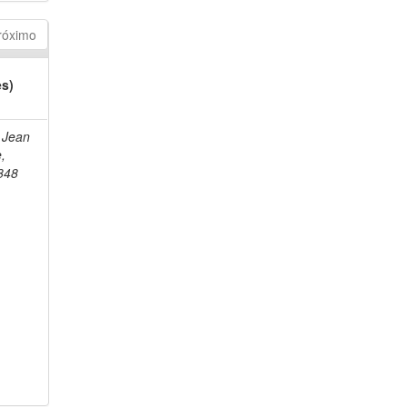
róximo
es)
 Jean
e,
848