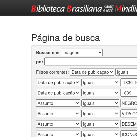
Skip
navigation
Página de busca
Buscar em:
por
Filtros correntes: