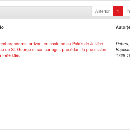
Anterior
1
P
lo
Autor(
mbargadores, arrivant en costume au Palais de Justice.
Debret,
ue de St. George et son cortege : précédant la procession
Baptist
a Fête-Dieu
1768-1