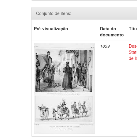
Conjunto de itens:
Pré-visualização
Data do
Títu
documento
1839
Dese
Stat
de l