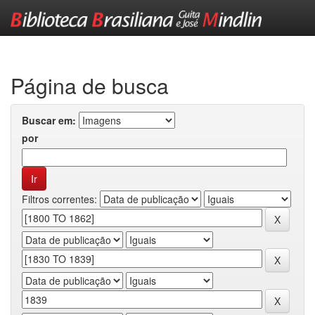
Skip
navigation
Página de busca
Buscar em:
por
Filtros correntes: