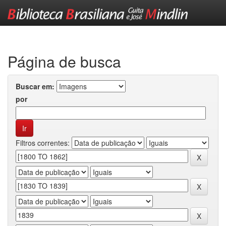
Skip
navigation
Página de busca
Buscar em:
por
Filtros correntes: