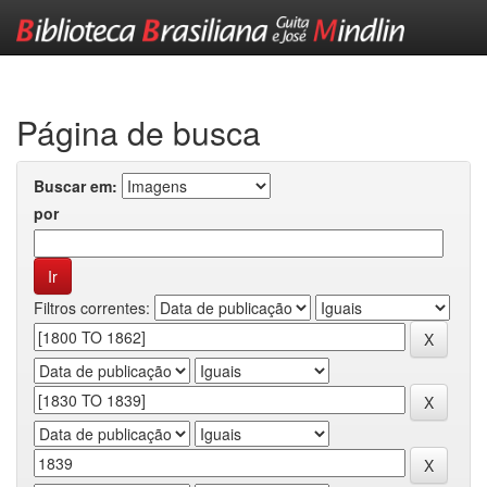
Skip
navigation
Página de busca
Buscar em:
por
Filtros correntes: