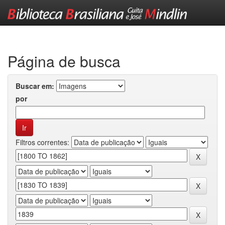
Skip
navigation
Página de busca
Buscar em:
por
Filtros correntes: