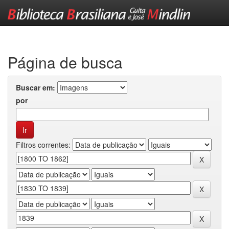
Skip
navigation
Página de busca
Buscar em:
por
Filtros correntes: