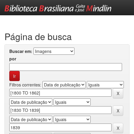
Skip
navigation
Página de busca
Buscar em:
por
Filtros correntes: