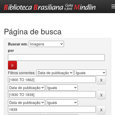
Skip
navigation
Página de busca
Buscar em:
por
Filtros correntes: