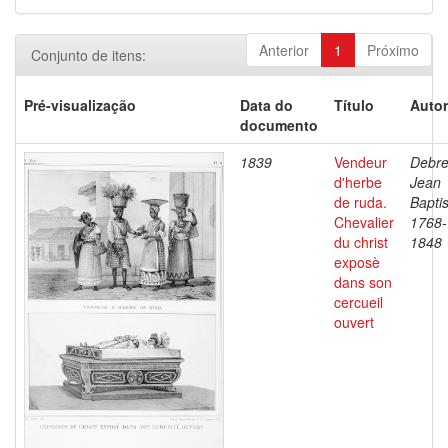
Anterior
1
Próximo
Conjunto de itens:
Pré-visualização
Data do
Título
Autor
documento
1839
Vendeur
Debre
d'herbe
Jean
de ruda.
Baptis
Chevalier
1768-
du christ
1848
exposè
dans son
cercueil
ouvert