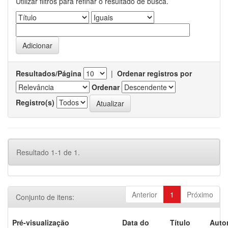
Utilizar filtros para refinar o resultado de busca.
Resultados/Página
|
Ordenar registros por
Ordenar
Registro(s)
Resultado 1-1 de 1.
Anterior
1
Próximo
Conjunto de itens:
Pré-visualização
Data do
Título
Autor