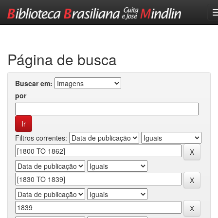
Skip
navigation
Página de busca
Buscar em:
por
Filtros correntes: