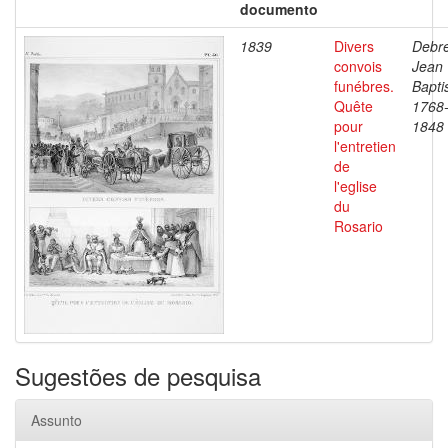
documento
1839
Divers
Debre
convois
Jean
funébres.
Bapti
Quête
1768
pour
1848
l'entretien
de
l'eglise
du
Rosario
Sugestões de pesquisa
Assunto