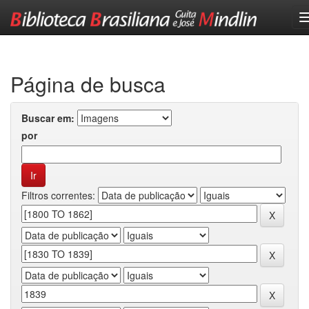
Skip
navigation
Página de busca
Buscar em:
por
Filtros correntes: