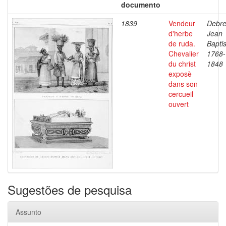
documento
1839
Vendeur
Debre
d'herbe
Jean
de ruda.
Baptis
Chevalier
1768-
du christ
1848
exposè
dans son
cercueil
ouvert
Sugestões de pesquisa
Assunto