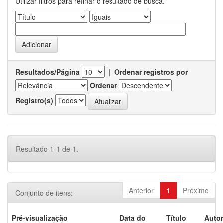
Utilizar filtros para refinar o resultado de busca.
Resultados/Página
|
Ordenar registros por
Ordenar
Registro(s)
Resultado 1-1 de 1.
Anterior
1
Próximo
Conjunto de itens:
Pré-visualização
Data do
Título
Autor