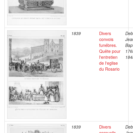
1839
Divers
Deb
convois
Jea
funébres.
Bapt
Quête pour
176
l'entretien
184
de l'eglise
du Rosario
1839
Divers
Deb
cercueils.
Jea