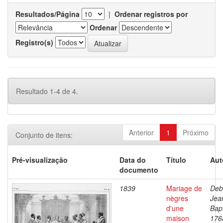
Resultados/Página
|
Ordenar registros por
Ordenar
Registro(s)
Resultado 1-4 de 4.
Anterior
1
Próximo
Conjunto de itens:
Pré-visualização
Data do
Título
Aut
documento
1839
Mariage de
Deb
nègres
Jea
d'une
Bapt
maison
176