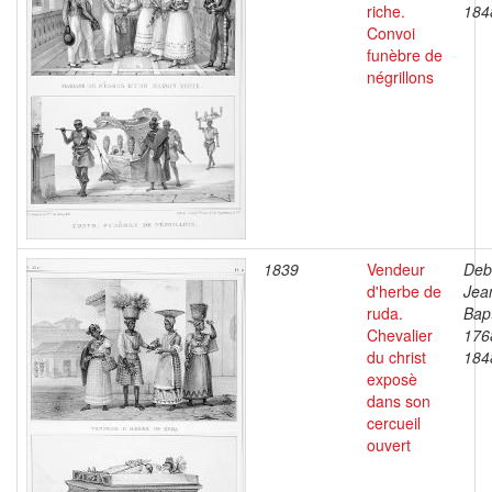
riche.
184
Convoi
funèbre de
négrillons
1839
Vendeur
Deb
d'herbe de
Jea
ruda.
Bapt
Chevalier
176
du christ
184
exposè
dans son
cercueil
ouvert