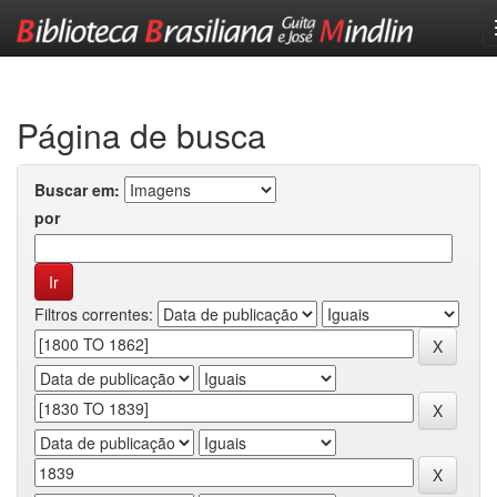
Skip
navigation
Página de busca
Buscar em:
por
Filtros correntes: