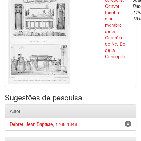
Convoi
Bapt
funébre
176
d'un
184
membre
de la
Confrérie
de Ne. De.
de la
Conception
Sugestões de pesquisa
Autor
Debret, Jean Baptiste, 1768-1848
4