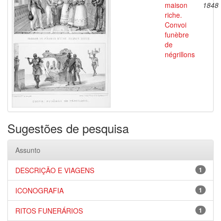
maison
1848
riche.
Convoi
funèbre
de
négrillons
Sugestões de pesquisa
Assunto
DESCRIÇÃO E VIAGENS
1
ICONOGRAFIA
1
RITOS FUNERÁRIOS
1