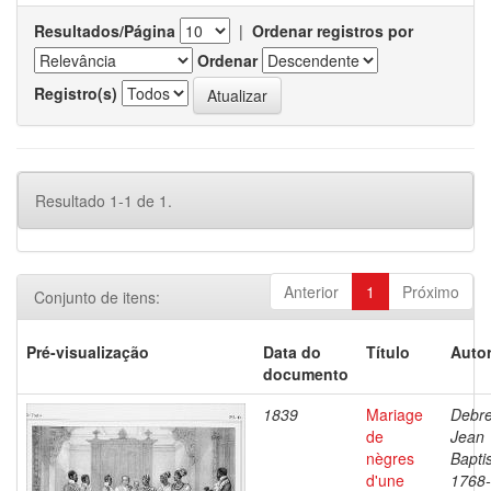
Resultados/Página
|
Ordenar registros por
Ordenar
Registro(s)
Resultado 1-1 de 1.
Anterior
1
Próximo
Conjunto de itens:
Pré-visualização
Data do
Título
Autor
documento
1839
Mariage
Debre
de
Jean
nègres
Baptis
d'une
1768-